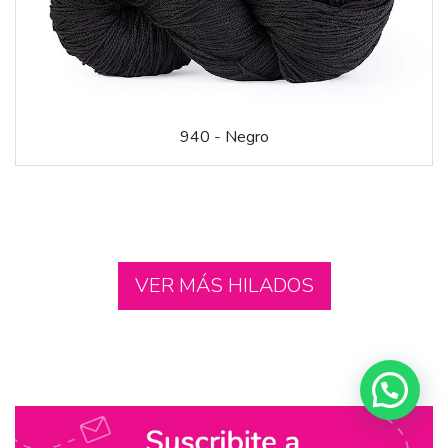
940 - Negro
VER MÁS HILADOS
¿Te hace falta más cantidad? Escribinos