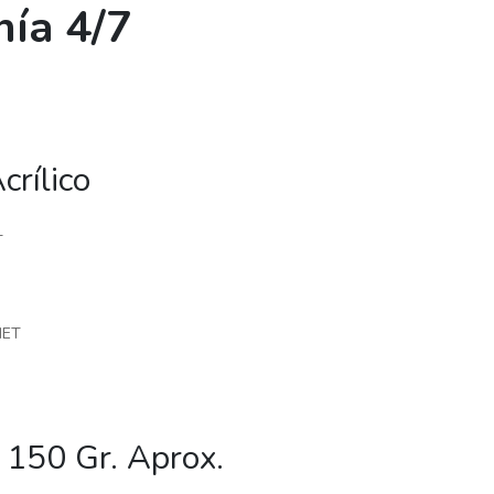
ía 4/7
rílico
T
HET
 150 Gr. Aprox.