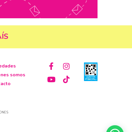
ÍS
edades
énes somos
tacto
IONES