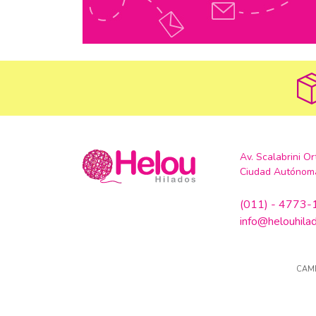
Av. Scalabrini O
Ciudad Autónoma
(011) - 4773
info@helouhila
CAM