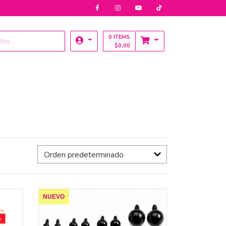
0 ITEMS
$
0,00
NUEVO