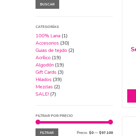
BUSCAR
CATEGORÍAS
100% Lana
(1)
Accesorios
(30)
S
Guias de tejido
(2)
Acrílico
(19)
Algodón
(19)
Gift Cards
(3)
Hilados
(39)
Mezclas
(2)
SALE!
(7)
FILTRAR POR PRECIO
Precio:
$0
—
$97.100
Precio
Precio
FILTRAR