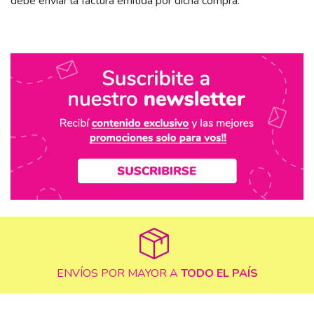
debe enviar la factura emitida por dicha compra.
ENVÍOS POR MAYOR A
TODO EL PAÍS